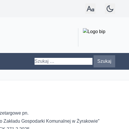
Rozmiar czcionki: norm
Tryb: jasny
Szukaj:
zetargowe pn.
ego Zakładu Gospodarki Komunalnej w Żyrakowie”