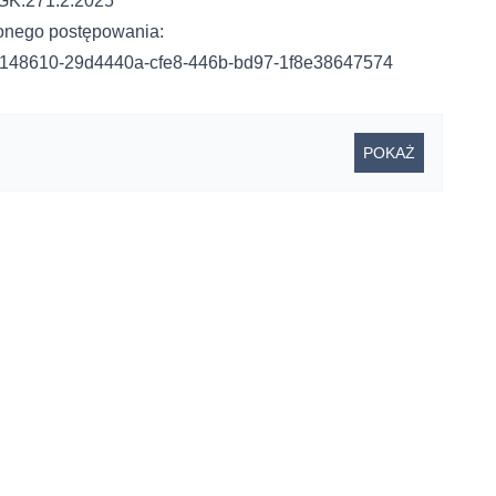
GK.271.2.2025
zonego postępowania:
ocds-148610-29d4440a-cfe8-446b-bd97-1f8e38647574
POKAŻ