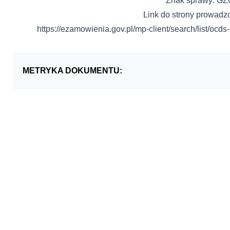
Znak sprawy: GZ
Link do strony prowad
https://ezamowienia.gov.pl/mp-client/search/list/
METRYKA DOKUMENTU: