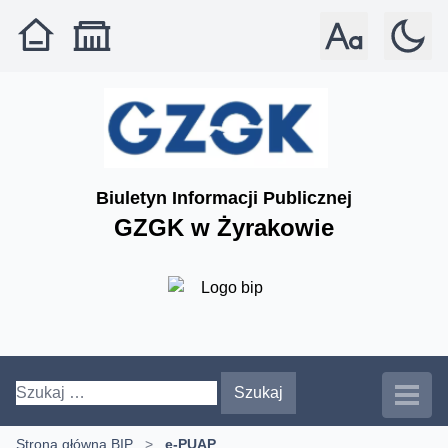
Rozmiar czcionki: 
Tryb: jas
Biuletyn Informacji Publicznej
GZGK w Żyrakowie
Szukaj:
Strona główna BIP
>
e-PUAP