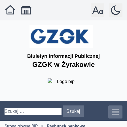
Rozmiar czcionki: 
Tryb: jas
Biuletyn Informacji Publicznej
GZGK w Żyrakowie
Szukaj:
Strona główna BIP
>
Rachunek bankowy