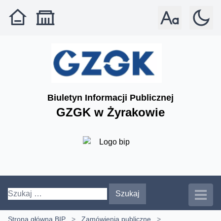
Rozmiar czcionki: 
Tryb: jas
Biuletyn Informacji Publicznej
GZGK w Żyrakowie
Szukaj:
Strona główna BIP
>
Zamówienia publiczne
>